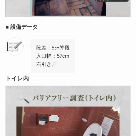
■
設備データ
段差：5㎝降段
入口幅：57cm
右引き戸
トイレ内