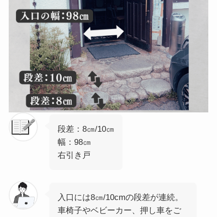
段差：8㎝/10㎝
幅：98㎝
右引き戸
入口には8㎝/10cmの段差が連続。
車椅子やベビーカー、押し車をご