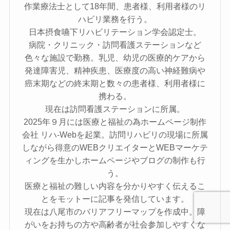
作業療法士として18年間、患者様、利用者様のリ
ハビリ業務を行う。
日本摂食嚥下リハビリテーション学会認定士。
病院・クリニック・訪問看護ステーションなど
色々な施設で勤務。乳児、幼児の医療的ケアから
発達障害児、精神疾患、医療度の高い神経難病や
癌末期などの終末期と数々の患者様、利用者様に
携わる。
現在は訪問看護ステーションに所属。
2025年９月には医療と福祉の為ホームページ制作
会社 リハ-Webを起業。訪問リハビリの現場に所属
しながら得意のWEBクリエイターとWEBマーケテ
ィングを生かしホームページやブログの制作も行
う。
医療と福祉の難しい内容を分かりやすく伝えるこ
とをモットーに記事を発信しています。
現在は八尾市のバリアフリーマップを作成中。障
がいをお持ちの方や高齢者が社会参加しやすくな