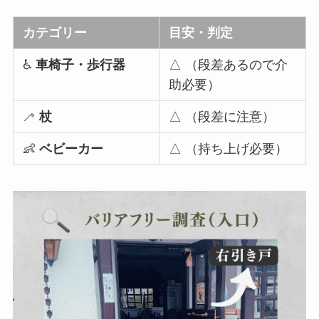
カテゴリー
目安・判定
♿
車椅子・歩行器
△ （段差あるので介
助必要）
🦯
杖
△ （段差に注意）
👶
ベビーカー
△ （持ち上げ必要）