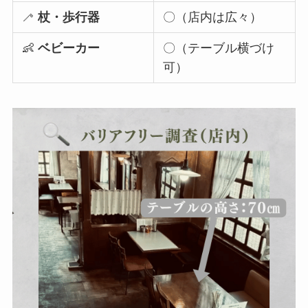
🦯
杖・歩行器
〇（店内は広々）
👶
ベビーカー
〇（テーブル横づけ
可）