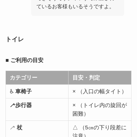
ているお客様もいるそうですよ。
トイレ
■
ご利用の目安
カテゴリー
目安・判定
♿
車椅子
× （入口の幅タイト）
🦯歩行器
× （トイレ内の旋回が
困難）
🦯
杖
△ （5㎝の下り段差に
注意）