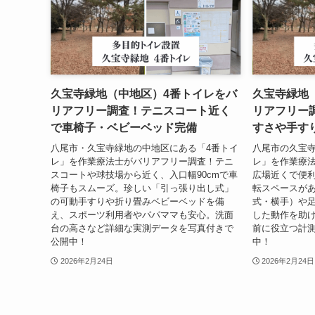
久宝寺緑地（中地区）4番トイレをバ
久宝寺緑地
リアフリー調査！テニスコート近く
リアフリー
で車椅子・ベビーベッド完備
すさや手す
八尾市・久宝寺緑地の中地区にある「4番トイ
八尾市の久宝寺
レ」を作業療法士がバリアフリー調査！テニ
レ」を作業療
スコートや球技場から近く、入口幅90cmで車
広場近くで便
椅子もスムーズ。珍しい「引っ張り出し式」
転スペースが
の可動手すりや折り畳みベビーベッドを備
式・横手）や
え、スポーツ利用者やパパママも安心。洗面
した動作を助
台の高さなど詳細な実測データを写真付きで
前に役立つ計
公開中！
中！
2026年2月24日
2026年2月24日