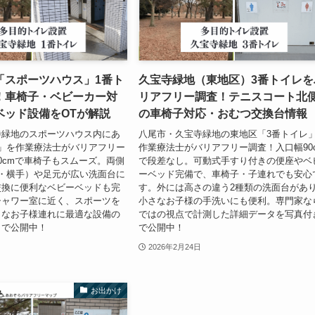
「スポーツハウス」1番ト
久宝寺緑地（東地区）3番トイレを
！車椅子・ベビーカー対
リアフリー調査！テニスコート北
ベッド設備をOTが解説
の車椅子対応・おむつ交換台情報
寺緑地のスポーツハウス内にあ
八尾市・久宝寺緑地の東地区「3番トイレ
」を作業療法士がバリアフリー
作業療法士がバリアフリー調査！入口幅90
0cmで車椅子もスムーズ。両側
で段差なし。可動式手すり付きの便座やベ
・横手）や足元が広い洗面台に
ーベッド完備で、車椅子・子連れでも安心
交換に便利なベビーベッドも完
す。外には高さの違う2種類の洗面台があ
シャワー室に近く、スポーツを
小さなお子様の手洗いにも便利。専門家な
さなお子様連れに最適な設備の
ではの視点で計測した詳細データを写真付
きで公開中！
で公開中！
2026年2月24日
お出かけ