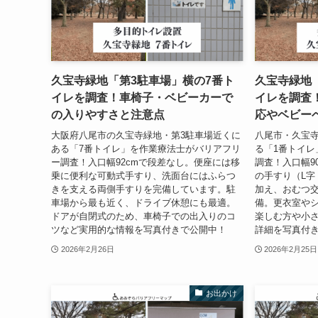
久宝寺緑地「第3駐車場」横の7番ト
久宝寺緑地
イレを調査！車椅子・ベビーカーで
イレを調査
の入りやすさと注意点
応やベビー
大阪府八尾市の久宝寺緑地・第3駐車場近くに
八尾市・久宝
ある「7番トイレ」を作業療法士がバリアフリ
る「1番トイレ
ー調査！入口幅92cmで段差なし。便座には移
調査！入口幅9
乗に便利な可動式手すり、洗面台にはふらつ
の手すり（L字
きを支える両側手すりを完備しています。駐
加え、おむつ
車場から最も近く、ドライブ休憩にも最適。
備。更衣室や
ドアが自閉式のため、車椅子での出入りのコ
楽しむ方や小
ツなど実用的な情報を写真付きで公開中！
詳細を写真付
2026年2月26日
2026年2月25日
お出かけ