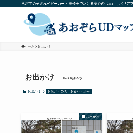
八尾市の子連れベビーカー・車椅子でいける安心のお出かけバリア
ホーム
お出かけ
お出かけ
– category –
お出かけ
お散歩・公園
お参り・歴史
お出かけ